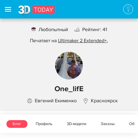
Любопытный
Рейтинг: 41
Печатает на
Ultimaker 2 Extended+
,
One_lifE
Евгений Екименко
Красноярск
Блог
Профиль
3D-модели
Заказы
Объ