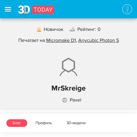
Новичок
Рейтинг: 0
Печатает на
Micromake D1
,
Anycubic Photon S
MrSkreige
Pavel
Блог
Профиль
3D-модели