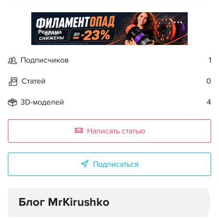
Реклама
Подписчиков
1
Статей
0
3D-моделей
4
Написать статью
Подписаться
Блог MrKirushko