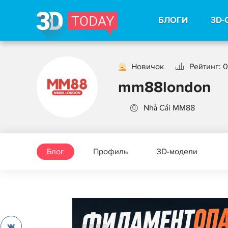
БЛОГИ
3D-
Новичок
Рейтинг: 0
mm88london
Nhà Cái MM88
Блог
Профиль
3D-модели