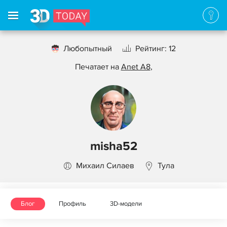
Любопытный
Рейтинг: 12
Печатает на
Anet A8
,
misha52
Михаил Силаев
Тула
Блог
Профиль
3D-модели