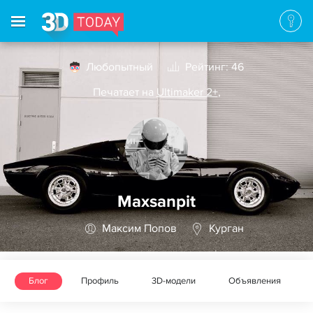
Любопытный
Рейтинг: 46
Печатает на
Ultimaker 2+
,
Maxsanpit
Максим Попов
Курган
Блог
Профиль
3D-модели
Объявления