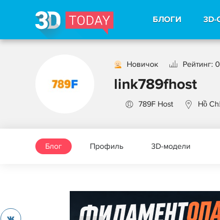
БЛОГИ
3D-
Новичок
Рейтинг: 0
link789fhost
789F Host
Hồ Ch
Блог
Профиль
3D-модели