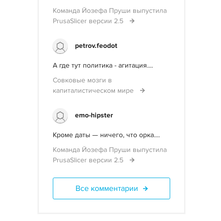
Команда Йозефа Пруши выпустила
PrusaSlicer версии 2.5
petrov.feodot
А где тут политика - агитация....
Совковые мозги в
капиталистическом мире
emo-hipster
Кроме даты — ничего, что орка....
Команда Йозефа Пруши выпустила
PrusaSlicer версии 2.5
Все комментарии