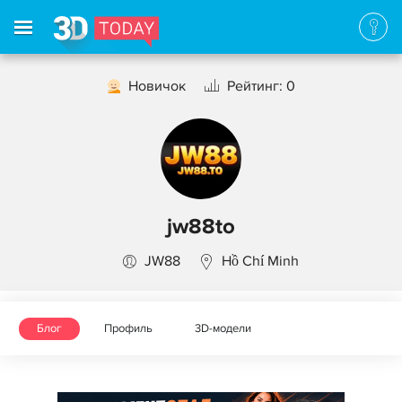
Новичок
Рейтинг: 0
jw88to
JW88
Hồ Chí Minh
Блог
Профиль
3D-модели