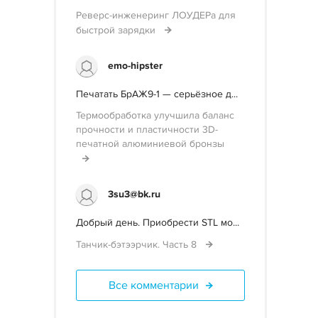
Реверс-инженеринг ЛОУДЕРа для
быстрой зарядки
emo-hipster
Печатать БрАЖ9-1 — серьёзное д...
Термообработка улучшила баланс
прочности и пластичности 3D-
печатной алюминиевой бронзы
3su3@bk.ru
Добрый день. Приобрести STL мо...
Танчик-бэтээрчик. Часть 8
Все комментарии