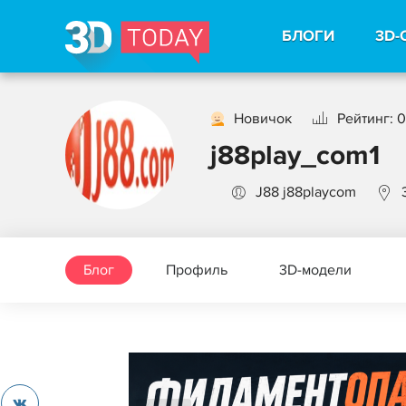
БЛОГИ
3D-
Новичок
Рейтинг: 0
j88play_com1
J88 j88playcom
Блог
Профиль
3D-модели