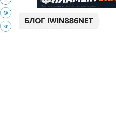
Реклама
БЛОГ IWIN886NET