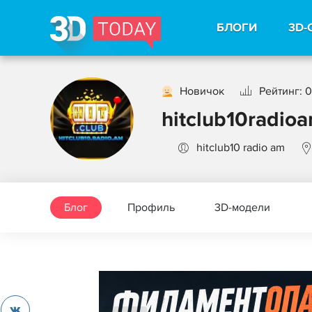
БЛОГИ
3D-
Новичок
Рейтинг: 0
hitclub10radio
hitclub10 radio am
Блог
Профиль
3D-модели