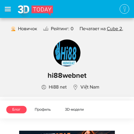
Новичок
Рейтинг: 0
Печатает на
Cube 2
,
hi88webnet
Hi88 net
Việt Nam
Блог
Профиль
3D-модели