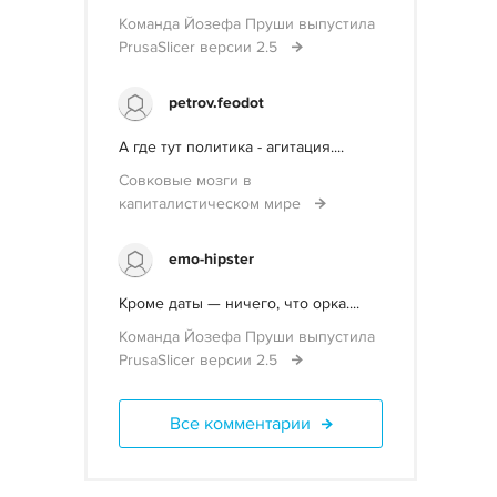
Команда Йозефа Пруши выпустила
PrusaSlicer версии 2.5
petrov.feodot
А где тут политика - агитация....
Совковые мозги в
капиталистическом мире
emo-hipster
Кроме даты — ничего, что орка....
Команда Йозефа Пруши выпустила
PrusaSlicer версии 2.5
Все комментарии