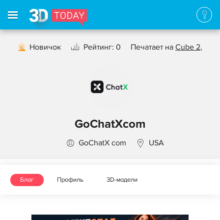
Новичок
Рейтинг: 0
Печатает на
Cube 2
,
GoChatXcom
GoChatX com
USA
Блог
Профиль
3D-модели