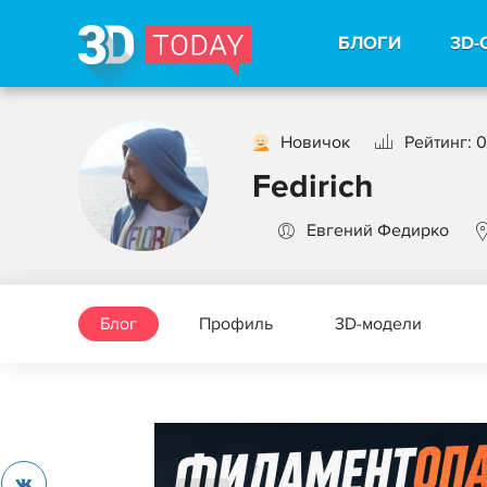
БЛОГИ
3D-
Новичок
Рейтинг: 0
Fedirich
Евгений Федирко
Блог
Профиль
3D-модели