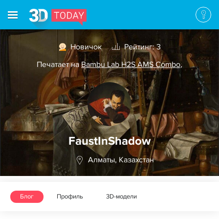
Новичок
Рейтинг: 3
Печатает на
Bambu Lab H2S AMS Combo
,
FaustInShadow
Алматы, Казахстан
Блог
Профиль
3D-модели