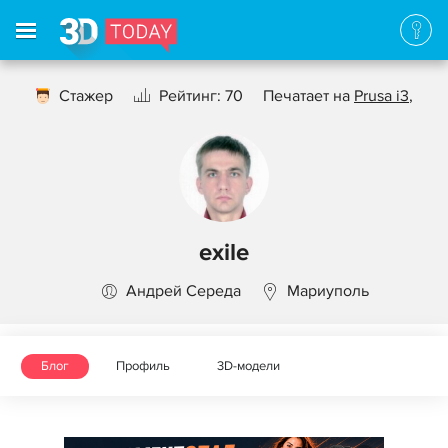
Стажер
Рейтинг: 70
Печатает на
Prusa i3
,
exile
Андрей Середа
Мариуполь
Блог
Профиль
3D-модели