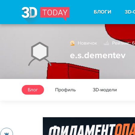
БЛОГИ
3D-
Новичок
Рейтинг: 6
e.s.dementev
Блог
Профиль
3D-модели