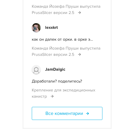
Команда Йозефа Пруши выпустила
PrusaSlicer версии 2.5
lexxkrt
как он далек от орки. в орке э...
Команда Йозефа Пруши выпустила
PrusaSlicer версии 2.5
JamDalgic
Доработали? поделитесь?
Крепление для экспедиционных
канистр
Все комментарии