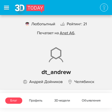
Любопытный
Рейтинг: 21
Печатает на
Anet A6
,
dt_andrew
Андрей Дойников
Челябинск
Блог
Профиль
3D-модели
Объявления