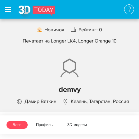
Новичок
Рейтинг: 0
Печатает на
Longer LK4
,
Longer Orange 10
demvy
Дамир Вяткин
Казань, Татарстан, Россия
Блог
Профиль
3D-модели