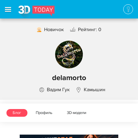
Новичок
Рейтинг: 0
delamorto
Вадим Гук
Камышин
Блог
Профиль
3D-модели