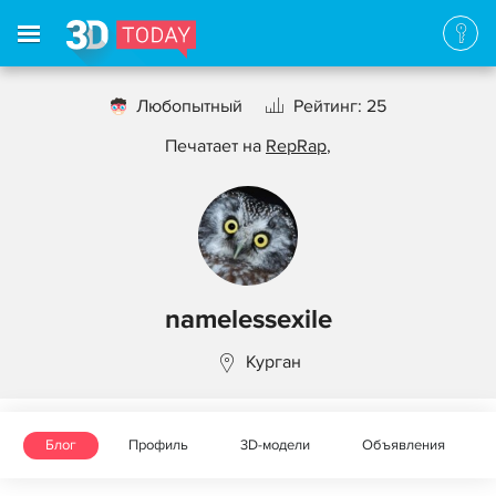
Любопытный
Рейтинг: 25
Печатает на
RepRap
,
namelessexile
Курган
Блог
Профиль
3D-модели
Объявления