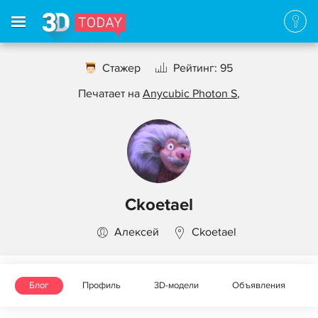
Стажер
Рейтинг: 95
Печатает на
Anycubic Photon S
,
Ckoetael
Алексей
Ckoetael
Блог
Профиль
3D-модели
Объявления