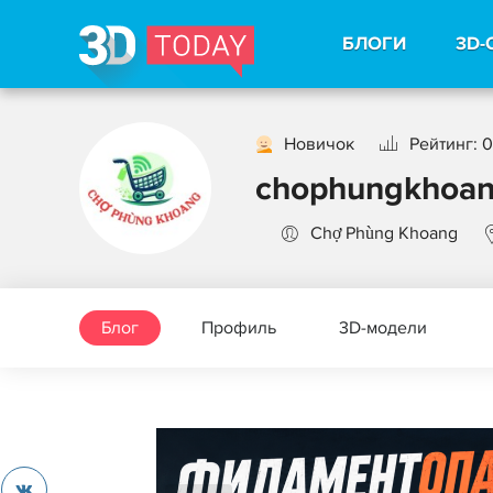
БЛОГИ
3D-
Новичок
Рейтинг: 0
chophungkhoa
Chợ Phùng Khoang
Блог
Профиль
3D-модели