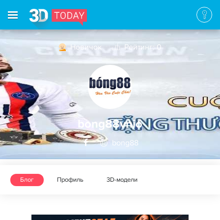
Новичок
Рейтинг: 0
bong88vnio
bong88
Блог
Профиль
3D-модели