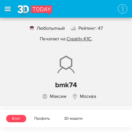
Любопытный
Рейтинг: 47
Печатает на
Creality K1C
,
bmk74
Максим
Москва
Блог
Профиль
3D-модели