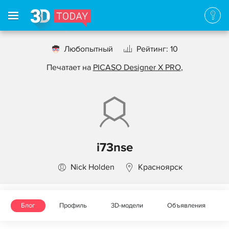
Любопытный
Рейтинг: 10
Печатает на
PICASO Designer X PRO
,
i73nse
Nick Holden
Красноярск
Блог
Профиль
3D-модели
Объявления