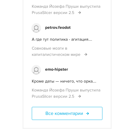
Команда Йозефа Пруши выпустила
PrusaSlicer версии 2.5
petrov.feodot
А где тут политика - агитация....
Совковые мозги в
капиталистическом мире
emo-hipster
Кроме даты — ничего, что орка....
Команда Йозефа Пруши выпустила
PrusaSlicer версии 2.5
Все комментарии