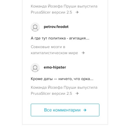
Команда Йозефа Пруши выпустила
PrusaSlicer версии 2.5
petrov.feodot
А где тут политика - агитация....
Совковые мозги в
капиталистическом мире
emo-hipster
Кроме даты — ничего, что орка....
Команда Йозефа Пруши выпустила
PrusaSlicer версии 2.5
Все комментарии