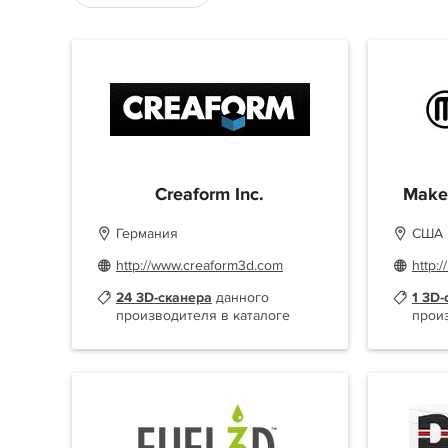
Creaform Inc.
Maker
Германия
США
http://www.creaform3d.com
http:
24 3D-сканера
данного
1 3D-
производителя в каталоге
прои