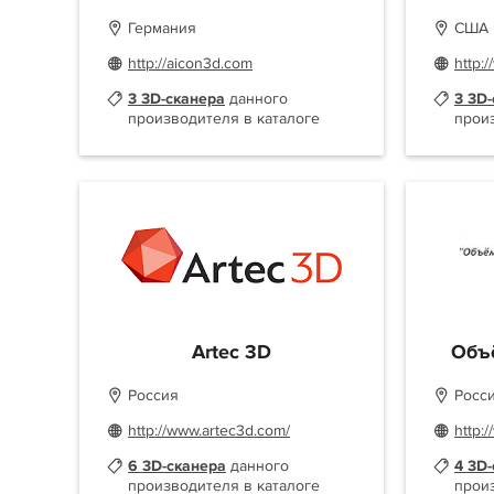
Германия
США
http://aicon3d.com
http:
3 3D-сканера
данного
3 3D
производителя в каталоге
прои
Artec 3D
Объ
Россия
Росс
http://www.artec3d.com/
http:
6 3D-сканера
данного
4 3D
производителя в каталоге
прои