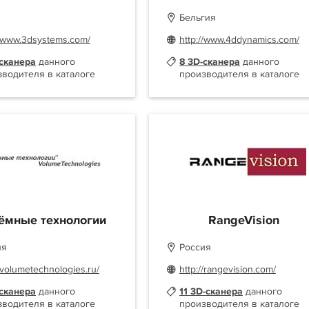
Бельгия
//www.3dsystems.com/
http://www.4ddynamics.com/
-сканера
данного
8 3D-сканера
данного
зводителя в каталоге
производителя в каталоге
ёмные технологии
RangeVision
ия
Россия
//volumetechnologies.ru/
http://rangevision.com/
-сканера
данного
11 3D-сканера
данного
зводителя в каталоге
производителя в каталоге