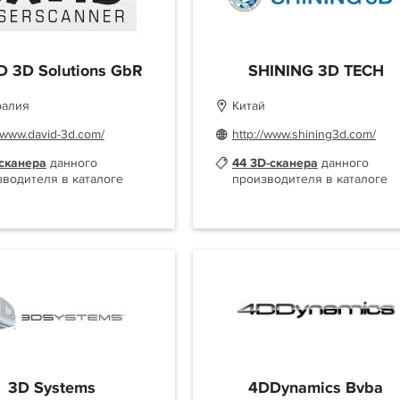
D 3D Solutions GbR
SHINING 3D TECH
ралия
Китай
//www.david-3d.com/
http://www.shining3d.com/
-сканера
данного
44 3D-сканера
данного
зводителя в каталоге
производителя в каталоге
3D Systems
4DDynamics Bvba