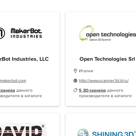
Bot Industries, LLC
Open Technologies Srl
Италия
//makerbot.com
http://www.scanner3d.it/ru/
сканера
данного
5 3D-сканера
данного
зводителя в каталоге
производителя в каталоге