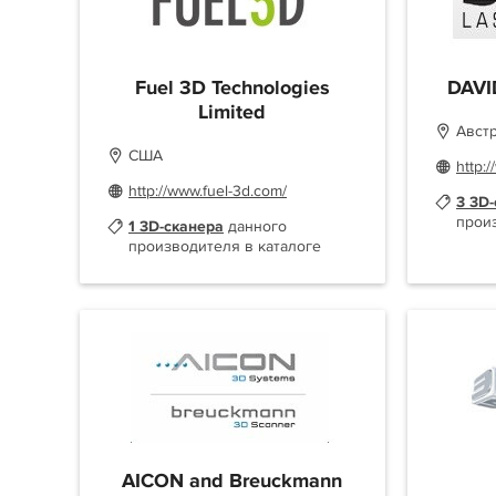
Fuel 3D Technologies
DAVI
Limited
Авст
США
http:
http://www.fuel-3d.com/
3 3D
прои
1 3D-сканера
данного
производителя в каталоге
AICON and Breuckmann