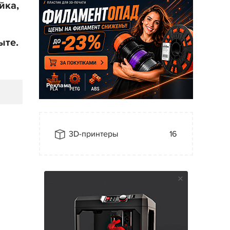
йка,
ыте.
Реклама
3D-принтеры
16