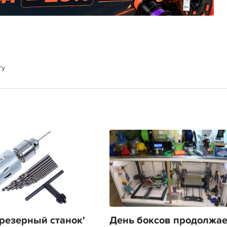
гу
фрезерный станок'
День боксов продолжает