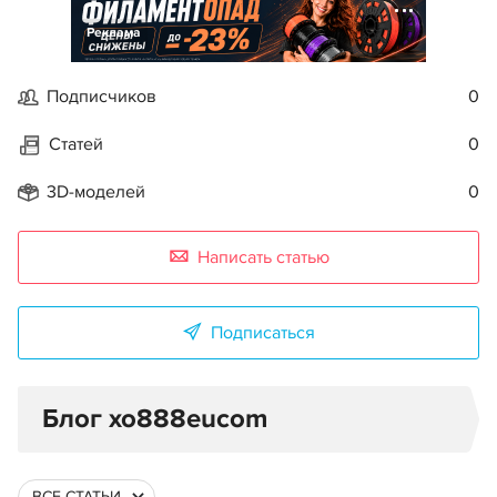
Реклама
Подписчиков
0
Статей
0
3D-моделей
0
Написать статью
Подписаться
Блог xo888eucom
ВСЕ СТАТЬИ