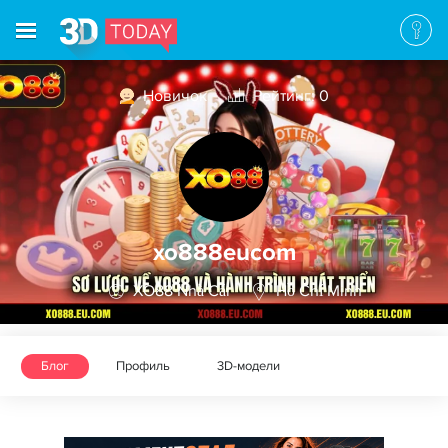
Новичок
Рейтинг: 0
xo888eucom
XO88 Nhà Cái
Hồ Chí Minh
Блог
Профиль
3D-модели