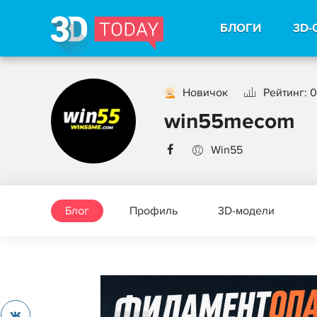
БЛОГИ
3D-
Новичок
Рейтинг: 0
win55mecom
Win55
Блог
Профиль
3D-модели