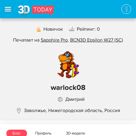
Новичок
Рейтинг: 0
Печатает на
Sapphire Pro
,
BCN3D Epsilon W27 (SC)
warlock08
Дмитрий
Заволжье, Нижегородская область, Россия
Блог
Профиль
3D-модели