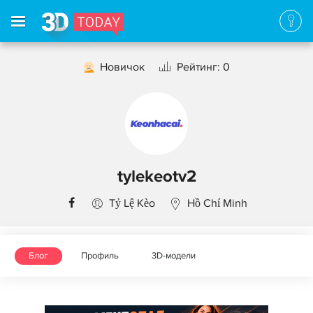
Новичок
Рейтинг: 0
tylekeotv2
Tỷ Lệ Kèo
Hồ Chí Minh
Блог
Профиль
3D-модели