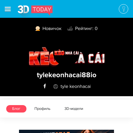
Новичок
Рейтинг: 0
tylekeonhacai88io
tyle keonhacai
Блог
Профиль
3D-модели