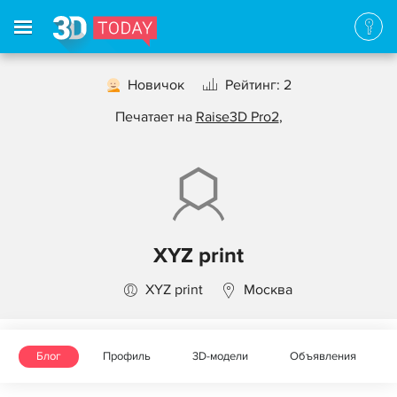
Новичок
Рейтинг: 2
Печатает на
Raise3D Pro2
,
XYZ print
XYZ print
Москва
Блог
Профиль
3D-модели
Объявления