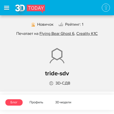
Новичок
Рейтинг: 1
Печатает на
Flying Bear Ghost 6
,
Creality K1C
tride-sdv
3D-СДВ
Блог
Профиль
3D-модели