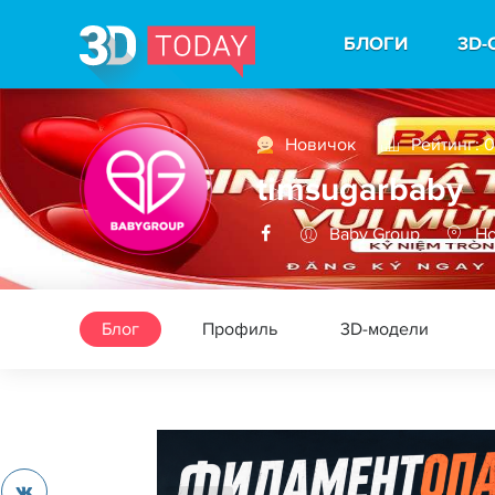
БЛОГИ
3D-
Новичок
Рейтинг: 0
timsugarbaby
Baby Group
Ho
Блог
Профиль
3D-модели