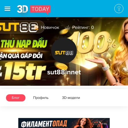
Новичок
Рейтинг: 0
sut88innet
Блог
Профиль
3D-модели