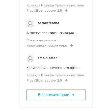
Команда Йозефа Пруши выпустила
PrusaSlicer версии 2.5
petrov.feodot
А где тут политика - агитация....
Совковые мозги в
капиталистическом мире
emo-hipster
Кроме даты — ничего, что орка....
Команда Йозефа Пруши выпустила
PrusaSlicer версии 2.5
Все комментарии