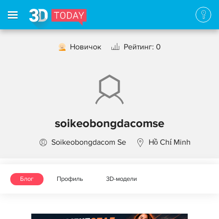
Новичок
Рейтинг: 0
soikeobongdacomse
Soikeobongdacom Se
Hồ Chí Minh
Блог
Профиль
3D-модели