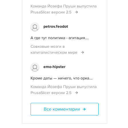
Команда Йозефа Пруши выпустила
PrusaSlicer версии 2.5
petrov.feodot
А где тут политика - агитация....
Совковые мозги в
капиталистическом мире
emo-hipster
Кроме даты — ничего, что орка....
Команда Йозефа Пруши выпустила
PrusaSlicer версии 2.5
Все комментарии