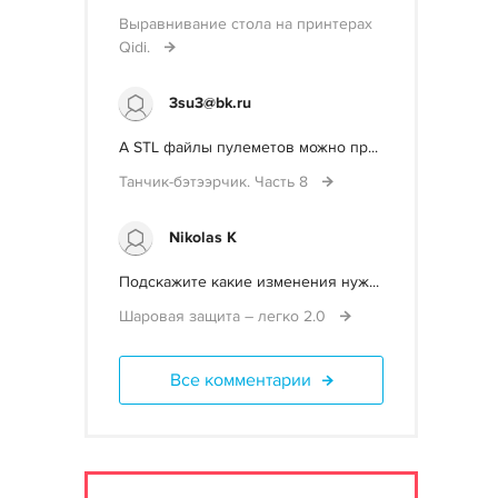
Выравнивание стола на принтерах
Qidi.
3su3@bk.ru
А STL файлы пулеметов можно пр...
Танчик-бэтээрчик. Часть 8
Nikolas K
Подскажите какие изменения нуж...
Шаровая защита – легко 2.0
Все комментарии