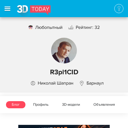
Любопытный
Рейтинг: 32
R3pl1CID
Николай Шапран
Барнаул
Блог
Профиль
3D-модели
Объявления