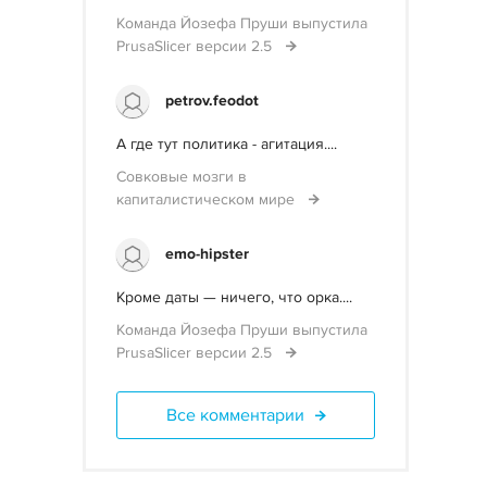
Команда Йозефа Пруши выпустила
PrusaSlicer версии 2.5
petrov.feodot
А где тут политика - агитация....
Совковые мозги в
капиталистическом мире
emo-hipster
Кроме даты — ничего, что орка....
Команда Йозефа Пруши выпустила
PrusaSlicer версии 2.5
Все комментарии