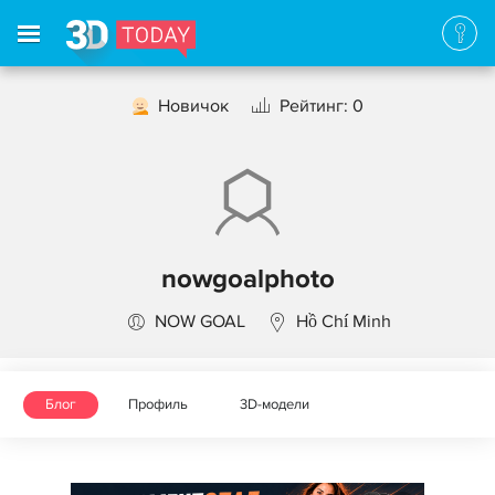
Новичок
Рейтинг: 0
nowgoalphoto
NOW GOAL
Hồ Chí Minh
Блог
Профиль
3D-модели